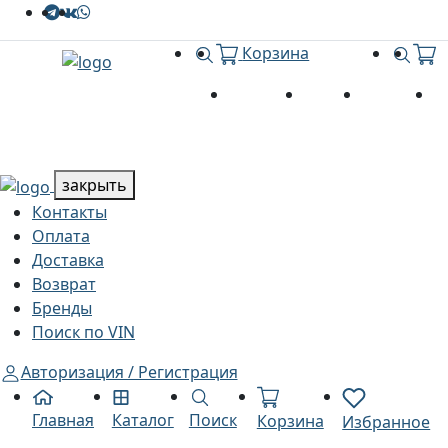
Поиск
Пои
Корзина
Menu
Контакты
Оплата
Доставка
В
Каталог
Каталог
закрыть
Контакты
Оплата
Доставка
Возврат
Бренды
Поиск по VIN
Авторизация / Регистрация
Каталог
Поиск
Главная
Корзина
Избранное